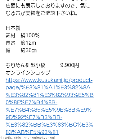
店頭にも展示しておりますので、気に
なる方が実物をご確認下さいね。
日本製
素材　絹100％
長さ　約12m
幅　　約36㎝
ちりめん紅型小紋　　　9,900円　
オンラインショップ
https://www.kusukami.jp/product-
page/%E3%81%A1%E3%82%8A
%E3%82%81%E3%82%93%E5%B
0%8F%E7%B4%8B-
%E7%B4%85%E5%9E%8B%E9%
9D%92%E7%B3%BB-
%E3%82%BB%E3%83%BC%E3%
83%AB%E5%93%81
紅型
反物
紅型小紋
縮緬小紋