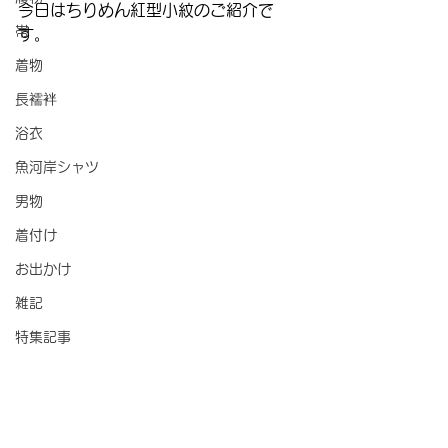
今日はちりめん紅型小紋のご紹介で
帯
す。
着物
長襦袢
浴衣
魚河岸シャツ
男物
着付け
お出かけ
雑記
特集記事