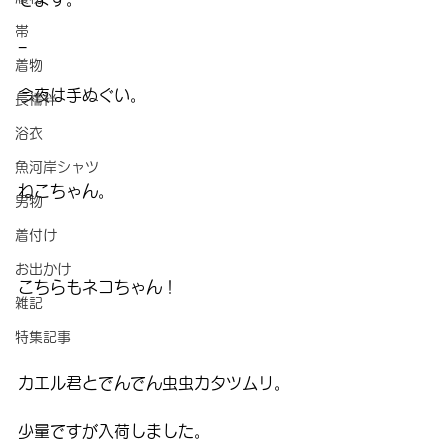
帯
−
着物
今夜は手ぬぐい。
長襦袢
浴衣
魚河岸シャツ
ねこちゃん。
男物
着付け
お出かけ
こちらもネコちゃん！
雑記
特集記事
カエル君とでんでん虫虫カタツムリ。
少量ですが入荷しました。