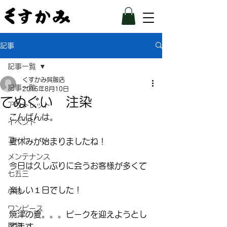
記事
記事一覧
くすかみ呉服店
記事一覧
2015年8月10日
てぬぐい 注染
アウトレット
こんばんは。
イベント
コート
夏休みが始まりましたね！
メンテナンス
今日は久しぶりに会うお客様が多くて
七五三
楽しい１日でした！
小物
ワンピース
焼津の夏。。。ピークを迎えようとし
履物
てます。