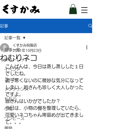
記事
記事一覧
くすかみ呉服店
記事一覧
2011年10月23日
ねむりネコ
アウトレット
こんばんは、今日は蒸し蒸しした１日
イベント
でしたね。
コート
調子悪くないのに微妙な気分になって
しまい、姐さんも珍しく大人しかった
メンテナンス
ですよ。
七五三
皆さんはいかがでしたか？
今日は、小物の棚を整理していたら、
小物
可愛いネコちゃん帯留めが出てきまし
ワンピース
て。。。
履物