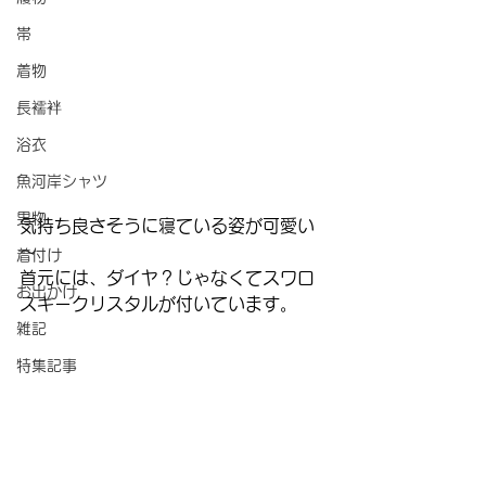
帯
着物
長襦袢
浴衣
魚河岸シャツ
男物
気持ち良さそうに寝ている姿が可愛い
～
着付け
首元には、ダイヤ？じゃなくてスワロ
お出かけ
スキークリスタルが付いています。
雑記
特集記事