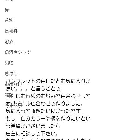
帯
着物
長襦袢
浴衣
魚河岸シャツ
男物
着付け
パンフレットの色目だとお気に入りが
お出かけ
無い。。。と言うことで、
雑記
今回はお客様のお好みで色合わせして
オリジナル色合わせで作りました。
特集記事
気に入って頂きたい良かったです！
もし、自分カラーや柄を作りたいとい
う希望がございましたら
店主に相談して下さい。