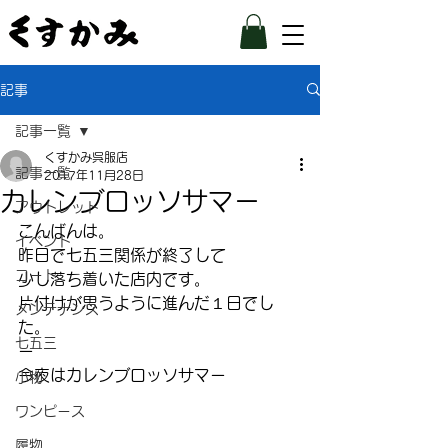
記事
記事一覧
くすかみ呉服店
記事一覧
2017年11月28日
カレンブロッソサマー
アウトレット
こんばんは。
イベント
昨日で七五三関係が終了して
コート
少し落ち着いた店内です。
片付けが思うように進んだ１日でし
メンテナンス
た。
七五三
ー
今夜はカレンブロッソサマー
小物
ワンピース
履物