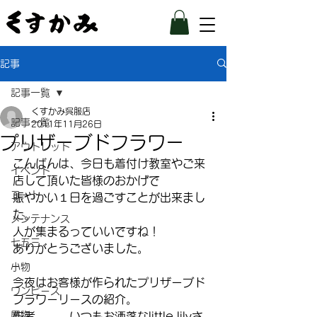
記事
記事一覧
くすかみ呉服店
記事一覧
2011年11月26日
プリザーブドフラワー
アウトレット
こんばんは、今日も着付け教室やご来
イベント
店して頂いた皆様のおかげで
コート
賑やかい１日を過ごすことが出来まし
た。
メンテナンス
人が集まるっていいですね！
七五三
ありがとうございました。
–
小物
今夜はお客様が作られたプリザーブド
ワンピース
フラワーリースの紹介。
履物
作者。。。いつもお洒落なlittle lilyさ