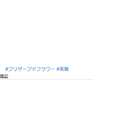
#プリザーブドフラワー
#茶箱
雑記
すべて表示
最新記事