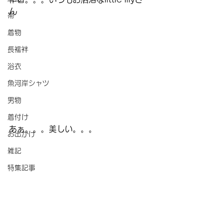
ん
帯
着物
長襦袢
浴衣
魚河岸シャツ
男物
着付け
あぁ。。。美しい。。。
お出かけ
雑記
特集記事