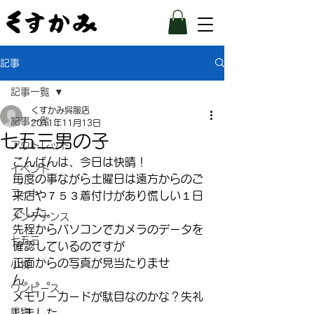
記事
記事一覧
くすかみ呉服店
記事一覧
2011年11月13日
七五三男の子
アウトレット
こんばんは、今日は快晴！
イベント
毎度の事ながら土曜日は遠方からのご
コート
来店や７５３着付けがあり慌しい１日
でした。
メンテナンス
先程からパソコンでカメラのデータを
七五三
確認しているのですが
正面からの写真が見当たりませ
小物
ん。。。
ワンピース
メモリーカードが駄目なのかな？失礼
履物
しました。