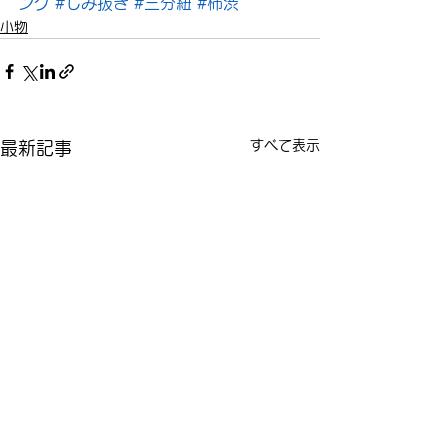
ング
#しみ抜き
#三分紐
#柿渋
小物
すべて表示
最新記事