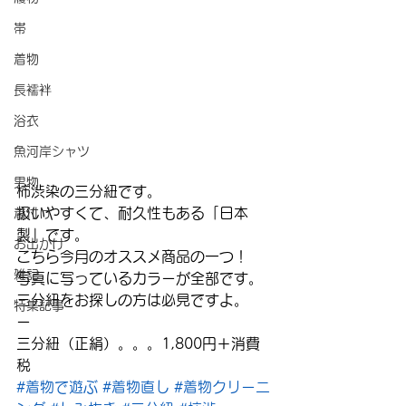
帯
着物
長襦袢
浴衣
魚河岸シャツ
男物
柿渋染の三分紐です。
扱いやすくて、耐久性もある「日本
着付け
製」です。
お出かけ
こちら今月のオススメ商品の一つ！
雑記
写真に写っているカラーが全部です。
三分紐をお探しの方は必見ですよ。
特集記事
ー
三分紐（正絹）。。。1,800円＋消費
税
#着物で遊ぶ
#着物直し
#着物クリーニ