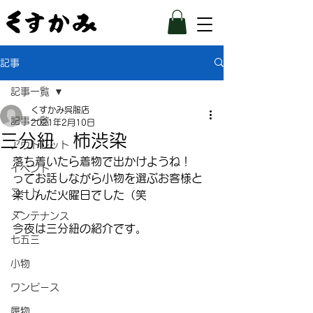
記事
記事一覧
くすかみ呉服店
記事一覧
2021年2月10日
三分紐 柿渋染
アウトレット
落ち着いたら着物で出かけようね！
イベント
ってお話しながら小物を選ぶお客様と
コート
楽しんだ火曜日でした（笑
ー
メンテナンス
今夜は三分紐の紹介です。
七五三
小物
ワンピース
履物