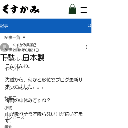
記事
記事一覧
くすかみ呉服店
記事一覧
2014年6月21日
下駄 日本製
アウトレット
こんばんわ。
イベント
コート
先週から、何かと多忙でブログ更新サ
ボってました。。。
メンテナンス
七五三
梅雨の中休みですね？
小物
雨が降りそうで降らない日が続いてま
ワンピース
す。
履物