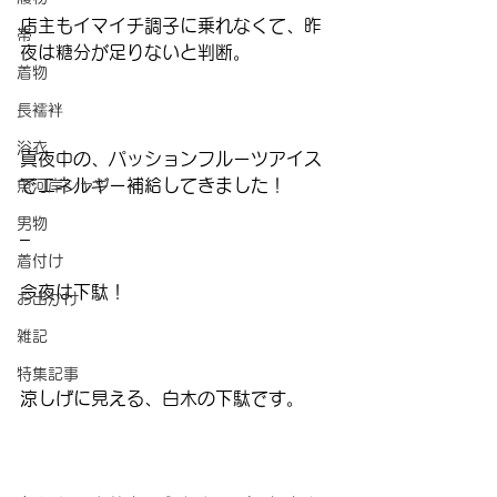
店主もイマイチ調子に乗れなくて、昨
帯
夜は糖分が足りないと判断。
着物
長襦袢
浴衣
真夜中の、パッションフルーツアイス
でエネルギー補給してきました！
魚河岸シャツ
男物
–
着付け
今夜は下駄！
お出かけ
雑記
特集記事
涼しげに見える、白木の下駄です。