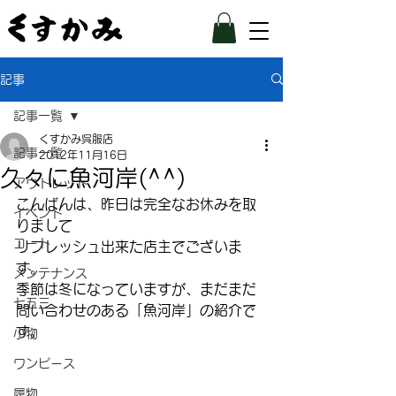
記事
記事一覧
くすかみ呉服店
記事一覧
2012年11月16日
久々に魚河岸(^^)
アウトレット
こんばんは、昨日は完全なお休みを取
イベント
りまして
コート
リフレッシュ出来た店主でございま
す。
メンテナンス
季節は冬になっていますが、まだまだ
七五三
問い合わせのある「魚河岸」の紹介で
す。
小物
ワンピース
履物