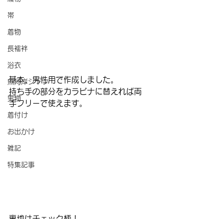
帯
着物
長襦袢
浴衣
基本、男性用で作成しました。
魚河岸シャツ
持ち手の部分をカラビナに替えれば両
男物
手フリーで使えます。
着付け
お出かけ
雑記
特集記事
裏地はチェック柄！