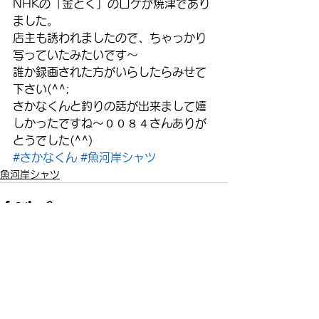
NHKの「金とく」のロケが焼津であり
ました。
店主も誘われましたので、ちゃっかり
写っていたみたいです～
誰か録画された方がいらしたらみせて
下さい(^^;
さかなくんと釣りの話が出来まして嬉
しかったですね～００８４さんありが
とうでした(^^)
#さかなくん
#魚河岸シャツ
魚河岸シャツ
すべて表示
最新記事