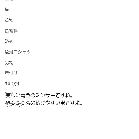
帯
着物
長襦袢
浴衣
魚河岸シャツ
男物
着付け
お出かけ
雑記
美しい青色のミンサーですね。
綿１００％の結びやすい帯ですよ。
特集記事