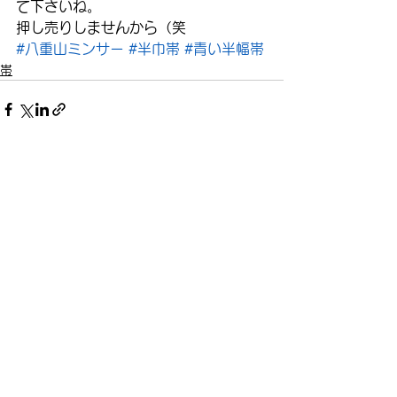
て下さいね。
押し売りしませんから（笑
#八重山ミンサー
#半巾帯
#青い半幅帯
帯
すべて表示
最新記事