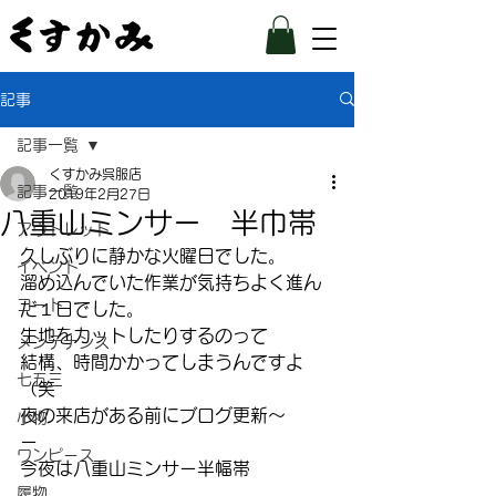
記事
記事一覧
くすかみ呉服店
記事一覧
2019年2月27日
八重山ミンサー 半巾帯
アウトレット
久しぶりに静かな火曜日でした。
イベント
溜め込んでいた作業が気持ちよく進ん
コート
だ１日でした。
生地をカットしたりするのって
メンテナンス
結構、時間かかってしまうんですよ
七五三
（笑
夜の来店がある前にブログ更新〜
小物
ー
ワンピース
今夜は八重山ミンサー半幅帯
履物