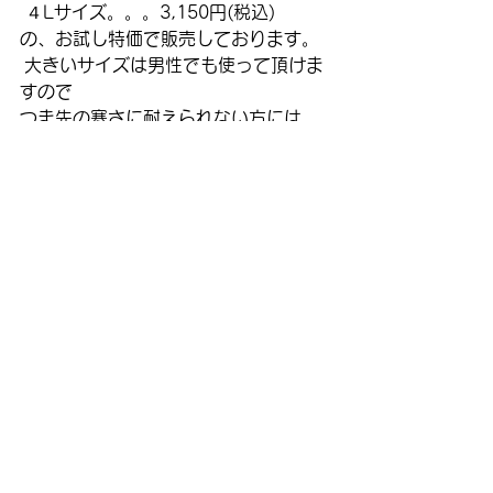
 ４Lサイズ。。。3,150円(税込)
の、お試し特価で販売しております。
 大きいサイズは男性でも使って頂けま
すので
つま先の寒さに耐えられない方には、
一押しです(^^)
#あったか足袋
#着付け
小物
すべて表示
最新記事