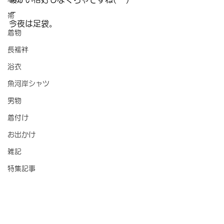
 –
帯
今夜は足袋。
着物
長襦袢
浴衣
魚河岸シャツ
男物
着付け
お出かけ
雑記
特集記事