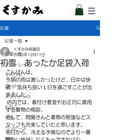
記事
記事一覧
くすかみ呉服店
記事一覧
2013年12月11日
初雪 あったか足袋入荷
アウトレット
こんばんは。
イベント
今朝の雨は激しかったけど、日中は快
コート
晴！ 気持ち良い１日を過ごすことが出
来ました。
メンテナンス
 店内では、着付け教室やお正月に着用
七五三
する着物の相談、
そして、問屋さんと着物の勉強などス
小物
タッフも充実していたと思います。
ワンピース
明日から、冷える予報なのでより一層
履物
暖かい格好しなくちゃですね(^^)