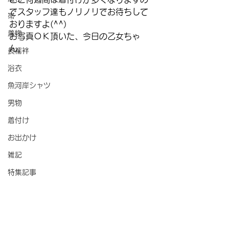
でスタッフ達もノリノリでお待ちして
帯
おりますよ(^^)
着物
お写真ＯＫ頂いた、今日の乙女ちゃ
ん。
長襦袢
浴衣
魚河岸シャツ
男物
着付け
お出かけ
雑記
特集記事