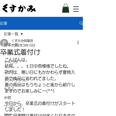
記事
記事一覧
くすかみ呉服店
記事一覧
2012年3月10日
卒業式着付け
アウトレット
こんばんは。
イベント
結局。。。１日中雨模様でしたね。
コート
店内は、寒い日にもかかわらず夏物入
荷で検品に追われてました。
メンテナンス
夏の商品はもうちょっと後から紹介し
七五三
ますのでお楽しみに～(^^)
–
小物
今日から、卒業式の着付けがスタート
ワンピース
しました！
履物
ここ何週間は着付けが多くなりますの