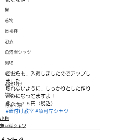
帯
着物
長襦袢
浴衣
魚河岸シャツ
男物
こちらも、入荷しましたのでアップし
着付け
ました。
お出かけ
壊れないように、しっかりとした作り
雑記
こみになってますよ！
＠１５７５円（税込）
特集記事
#着付け教室
#魚河岸シャツ
小物
魚河岸シャツ