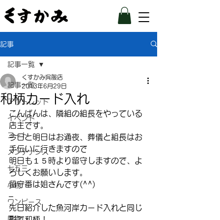
記事
記事一覧
くすかみ呉服店
記事一覧
2013年6月29日
和柄カード入れ
アウトレット
こんばんは、隣組の組長をやっている
イベント
店主です。
コート
今日と明日はお通夜、葬儀と組長はお
手伝いに行きますので
メンテナンス
明日も１５時より留守しますので、よ
七五三
ろしくお願いします。
留守番は姐さんです(^^)
小物
–
ワンピース
先日紹介した魚河岸カード入れと同じ
履物
形で和柄！