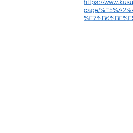
https://www.kusu
page/%E5%A2%
%E7%B6%BF%E