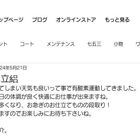
ップページ
ブログ
オンラインストア
もっと見る
ント
コート
メンテナンス
七五三
小物
024年5月21日
衣
魚河岸シャツ
男物
着付け
お出かけ
麻立絽
てしまい天気も良いって事で有酸素運動してきました。
日の体調が良く快適にお仕事が出来ますね。
多くなり、お急ぎのお仕立てものの段取り！
ますのでお楽しみにお待ち下さいね。
介。