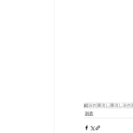
絽浴衣
墨流し
墨流し浴衣
浴衣