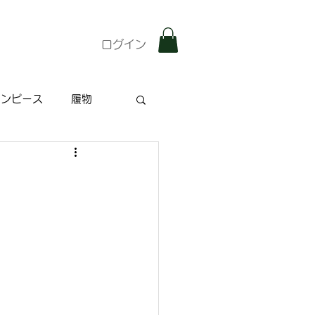
ログイン
ワンピース
履物
雑記
特集記事