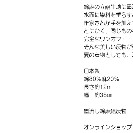
綿麻の立絽生地に墨
水面に染料を垂らす
作家さんが手を加え
とにかく、同じもの
完全なワンオフ・・
そんな美しい反物が
夏の着物としても、
日本製
綿80％麻20％
長さ約12m
幅　約38㎝
墨流し綿麻絽反物　　
オンラインショップ