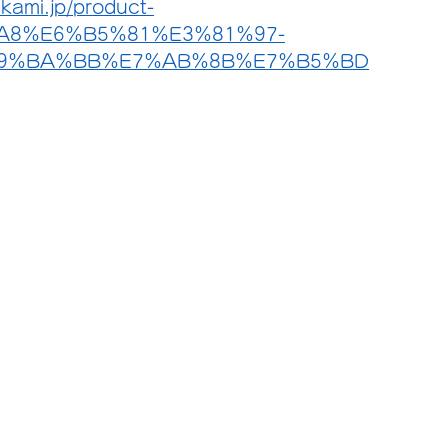
kami.jp/product-
A8%E6%B5%81%E3%81%97-
9%BA%BB%E7%AB%8B%E7%B5%BD