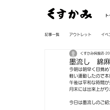
ト
記事一覧
アウトレット
イベ
くすかみ呉服店
2
帯
着物
長襦袢
浴
墨流し 綿
今朝は朝早く目覚め
軽い運動したので本
午後は平和な時間が
月末には出来上がり
今日は墨流しのご紹