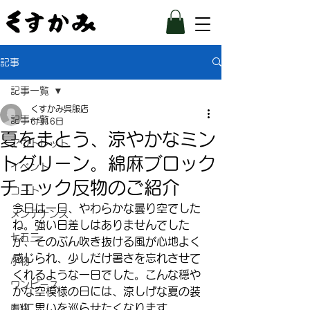
記事
記事一覧
くすかみ呉服店
記事一覧
6月16日
夏をまとう、涼やかなミン
アウトレット
トグリーン。綿麻ブロック
イベント
チェック反物のご紹介
コート
今日は一日、やわらかな曇り空でした
メンテナンス
ね。強い日差しはありませんでした
七五三
が、そのぶん吹き抜ける風が心地よく
感じられ、少しだけ暑さを忘れさせて
小物
くれるような一日でした。こんな穏や
ワンピース
かな空模様の日には、涼しげな夏の装
いに思いを巡らせたくなります。
履物