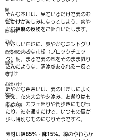
帯
そんな本日は、見ているだけで夏のお
着物
出かけが楽しみになってしまう、爽や
かな
綿麻の反物
をご紹介いたします。
長襦袢
浴衣
やさしい白地に、爽やかなミントグリ
ーンの大きな市松（ブロックチェッ
魚河岸シャツ
ク）柄。まるで夏の風をそのまま織り
男物
込んだような、清涼感あふれる一反で
着付け
す。
お出かけ
軽やかな色合いは、夏の日差しによく
雑記
映え、花火大会や夕涼み、お祭りはも
ちろん、カフェ巡りや街歩きにもぴっ
特集記事
たり。袖を通すだけで、いつもの夏が
少し特別なものになりそうですね。
素材は
綿85％・麻15％
。綿のやわらか