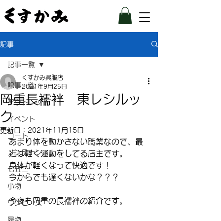
記事
記事一覧
くすかみ呉服店
記事一覧
2021年9月25日
岡重長襦袢 東レシルッ
アウトレット
ク
イベント
更新日：
2021年11月15日
コート
あまり体を動かさない職業なので、最
メンテナンス
近は軽く運動をしてる店主です。
身体が軽くなって快適です！
七五三
今からでも遅くないかな？？？
小物
今夜も岡重の長襦袢の紹介です。
ワンピース
履物