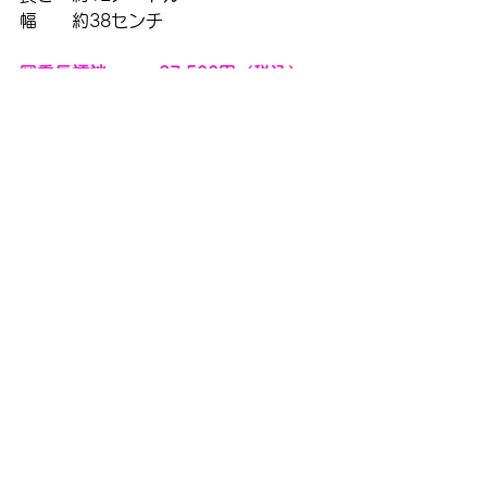
幅　　約38センチ
岡重長襦袢。。。27,500円（税込）
岡重長襦袢
東レシルック
レトロモダン長襦袢
長襦袢
すべて表示
最新記事