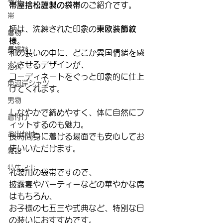
帯屋捨松謹製の袋帯
のご紹介です。
帯
柄は、洗練された印象の
東欧装飾紋
着物
様
。
長襦袢
和の装いの中に、どこか異国情緒を感
じさせるデザインが、
浴衣
コーディネートをぐっと印象的に仕上
魚河岸シャツ
げてくれます。
男物
しなやかで締めやすく、体に自然にフ
着付け
ィットするのも魅力。
お出かけ
長時間身に着ける場面でも安心してお
使いいただけます。
雑記
特集記事
礼装用の袋帯ですので、
披露宴やパーティーなどの華やかな席
はもちろん、
お子様の七五三や式典など、特別な日
の装いにおすすめです。