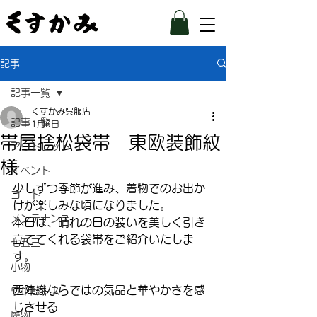
記事
記事一覧
くすかみ呉服店
記事一覧
1月6日
帯屋捨松袋帯 東欧装飾紋
アウトレット
様
イベント
少しずつ季節が進み、着物でのお出か
コート
けが楽しみな頃になりました。
メンテナンス
本日は、晴れの日の装いを美しく引き
立ててくれる袋帯をご紹介いたしま
七五三
す。
小物
西陣織ならではの気品と華やかさを感
ワンピース
じさせる
履物