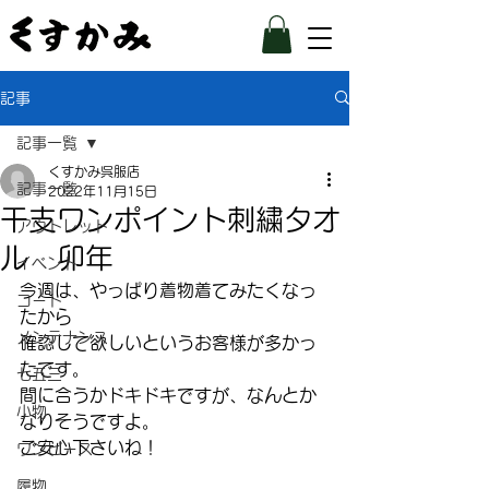
記事
記事一覧
くすかみ呉服店
記事一覧
2022年11月15日
干支ワンポイント刺繍タオ
アウトレット
ル 卯年
イベント
今週は、やっぱり着物着てみたくなっ
コート
たから
メンテナンス
確認して欲しいというお客様が多かっ
たです。
七五三
間に合うかドキドキですが、なんとか
小物
なりそうですよ。
ご安心下さいね！
ワンピース
履物