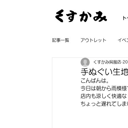
ト
記事一覧
アウトレット
イベ
くすかみ呉服店
2
帯
着物
長襦袢
浴
手ぬぐい生
こんばんは。
今日は朝から雨模様
店内も涼しく快適な
ちょっと遅れてしま