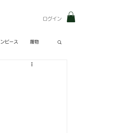
ログイン
ワンピース
履物
雑記
特集記事