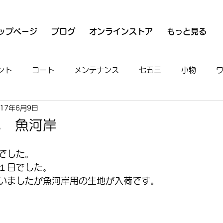
ップページ
ブログ
オンラインストア
もっと見る
ント
コート
メンテナンス
七五三
小物
017年6月9日
衣
魚河岸シャツ
男物
着付け
お出かけ
地 魚河岸
でした。
１日でした。
いましたが魚河岸用の生地が入荷です。