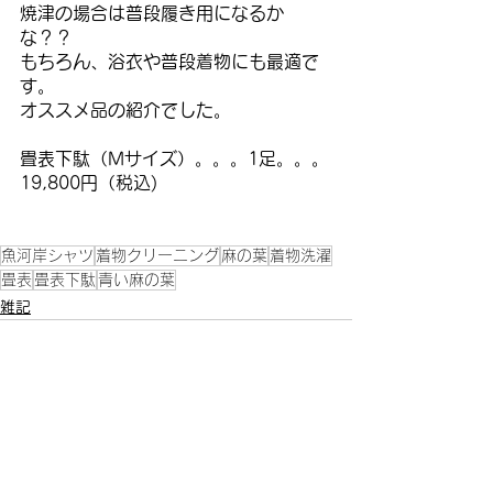
焼津の場合は普段履き用になるか
な？？
もちろん、浴衣や普段着物にも最適で
す。
オススメ品の紹介でした。
畳表下駄（Mサイズ）。。。1足。。。
19,800円（税込)
魚河岸シャツ
着物クリーニング
麻の葉
着物洗濯
畳表
畳表下駄
青い麻の葉
雑記
すべて表示
最新記事