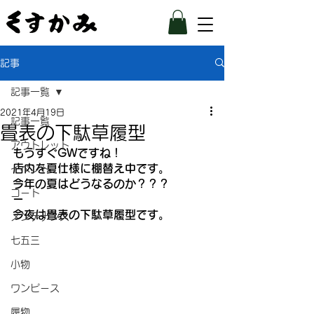
記事
記事一覧
2021年4月19日
記事一覧
畳表の下駄草履型
アウトレット
もうすぐGWですね！
店内を夏仕様に棚替え中です。
イベント
今年の夏はどうなるのか？？？
コート
ー
今夜は畳表の下駄草履型です。
メンテナンス
七五三
小物
ワンピース
履物