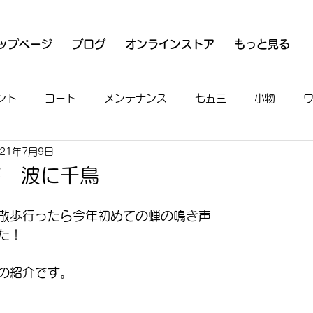
ップページ
ブログ
オンラインストア
もっと見る
ント
コート
メンテナンス
七五三
小物
021年7月9日
衣
魚河岸シャツ
男物
着付け
お出かけ
帯 波に千鳥
散歩行ったら今年初めての蝉の鳴き声
た！
の紹介です。