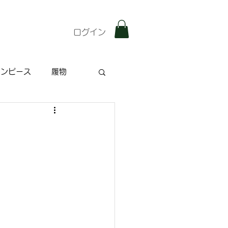
ログイン
ワンピース
履物
雑記
特集記事