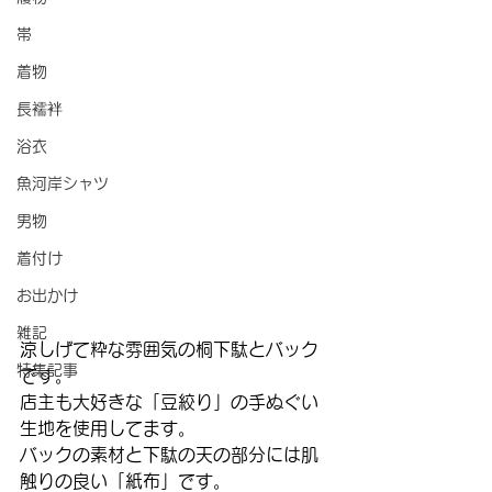
帯
着物
長襦袢
浴衣
魚河岸シャツ
男物
着付け
お出かけ
雑記
涼しげて粋な雰囲気の桐下駄とバック
特集記事
です。
店主も大好きな「豆絞り」の手ぬぐい
生地を使用してます。
バックの素材と下駄の天の部分には肌
触りの良い「紙布」です。