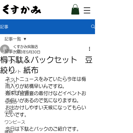
記事
記事一覧
くすかみ呉服店
記事一覧
2023年5月30日
桐下駄＆バックセット 豆
アウトレット
絞り 紙布
イベント
ネットニュースをみていたら今年は梅
コート
雨入りが結構早いんですね。
メンテナンス
週末は披露宴の着付けなどイベントお
手伝いがあるので気になりますね。
七五三
お出かけしやすい天候になってもらい
小物
たいです。
ワンピース
今日は下駄とバックのご紹介です。
履物