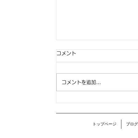
コメント
コメントを追加…
白地に咲く、夏の彩り。注染
浴衣生地を特別価格で。
トップページ
ブログ