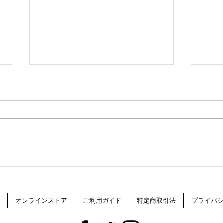
見つけた人はラッキー！訳あ
夏を
り浴衣反物を特別価格でご奉
源氏
オンラインストア
ご利用ガイド
特定商取引法
プライバ
仕