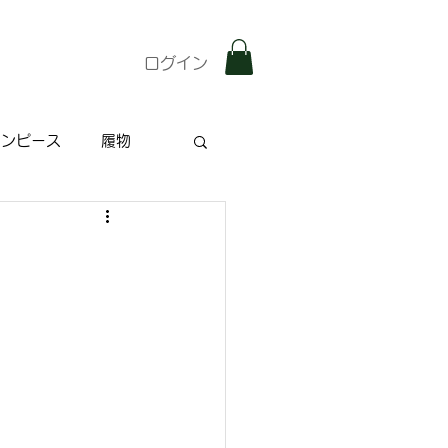
ログイン
ワンピース
履物
雑記
特集記事