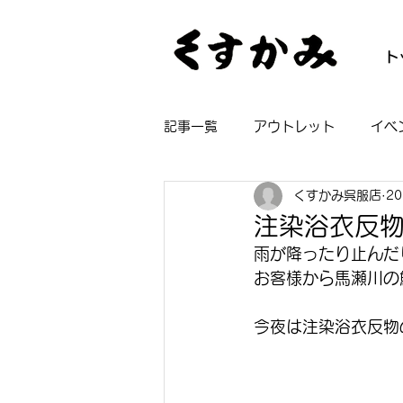
ト
記事一覧
アウトレット
イベ
くすかみ呉服店
2
帯
着物
長襦袢
浴
注染浴衣反
雨が降ったり止んだ
お客様から馬瀬川の
今夜は注染浴衣反物