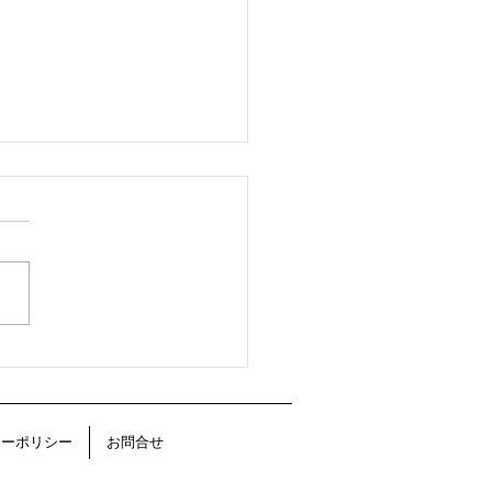
彩る、紅型調の華やぎ。
物語 綿麻浴衣反物
シーポリシー
お問合せ