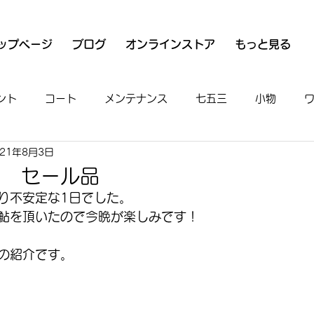
ップページ
ブログ
オンラインストア
もっと見る
ント
コート
メンテナンス
七五三
小物
021年8月3日
衣
魚河岸シャツ
男物
着付け
お出かけ
物 セール品
り不安定な1日でした。
鮎を頂いたので今晩が楽しみです！
の紹介です。