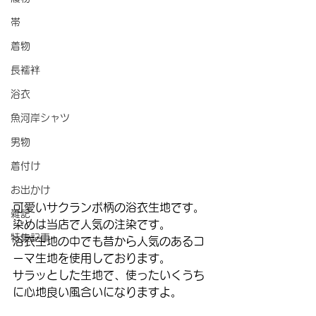
帯
着物
長襦袢
浴衣
魚河岸シャツ
男物
着付け
お出かけ
可愛いサクランボ柄の浴衣生地です。
雑記
染めは当店で人気の注染です。
特集記事
浴衣生地の中でも昔から人気のあるコ
ーマ生地を使用しております。
サラッとした生地で、使ったいくうち
に心地良い風合いになりますよ。