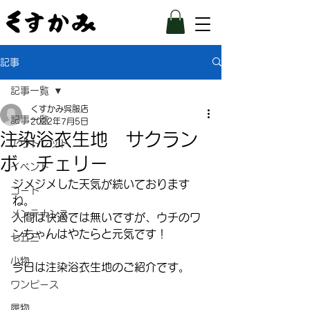
記事
記事一覧
くすかみ呉服店
記事一覧
2022年7月5日
注染浴衣生地 サクラン
アウトレット
ボ チェリー
イベント
ジメジメした天気が続いております
コート
ね。
メンテナンス
人間は快適では無いですが、ウチのワ
ンちゃんはやたらと元気です！
七五三
小物
今日は注染浴衣生地のご紹介です。
ワンピース
履物