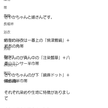
帯
着物
さやかちゃんと嫁さんです。
長襦袢
浴衣
店主の浴衣は一番上の「焼津鰹縞」＋
魚河岸シャツ
紙布の角帯
男物
着付け
嫁さんのが真ん中の「注染瓢箪」＋八
重山ミンサー半巾帯
お出かけ
雑記
さやかちゃんのが下「綿麻ドット」＋
博多織半巾帯
特集記事
それぞれ染めや生地に特徴がありまし
て