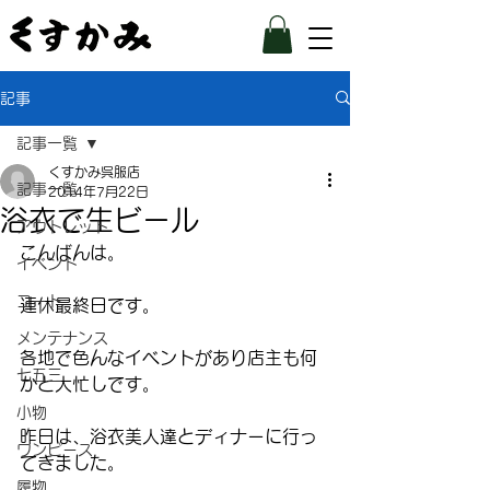
記事
記事一覧
くすかみ呉服店
記事一覧
2014年7月22日
浴衣で生ビール
アウトレット
こんばんは。
イベント
コート
連休最終日です。
メンテナンス
各地で色んなイベントがあり店主も何
七五三
かと大忙しです。
小物
昨日は、浴衣美人達とディナーに行っ
ワンピース
てきました。
履物