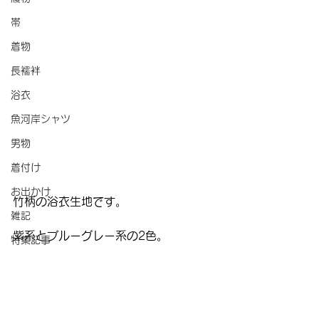
帯
着物
長襦袢
浴衣
魚河岸シャツ
男物
着付け
お出かけ
竹柄の浴衣生地です。
雑記
紫系とブルーグレー系の2色。
特集記事