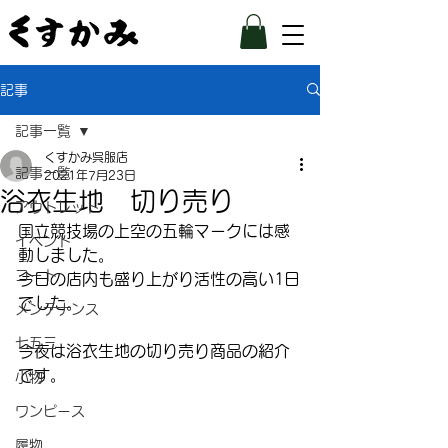
記事
記事一覧
くすかみ呉服店
記事一覧
2021年7月23日
浴衣生地 切り売り
アウトレット
国立競技場の上空の五輪マークには感
イベント
動しました。
コート
今日の店内も盛り上がり活性の高い1日
でした。
メンテナンス
七五三
今夜は浴衣生地の切り売り商品の紹介
です。
小物
ワンピース
履物