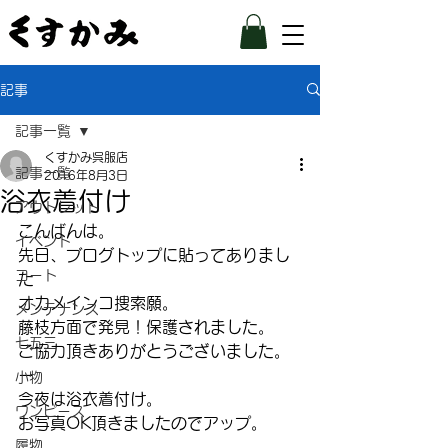
記事
記事一覧
くすかみ呉服店
記事一覧
2016年8月3日
浴衣着付け
アウトレット
こんばんは。
イベント
先日、ブログトップに貼ってありまし
コート
た
オカメインコ捜索願。
メンテナンス
藤枝方面で発見！保護されました。
七五三
ご協力頂きありがとうございました。
ー
小物
今夜は浴衣着付け。
ワンピース
お写真OK頂きましたのでアップ。
履物