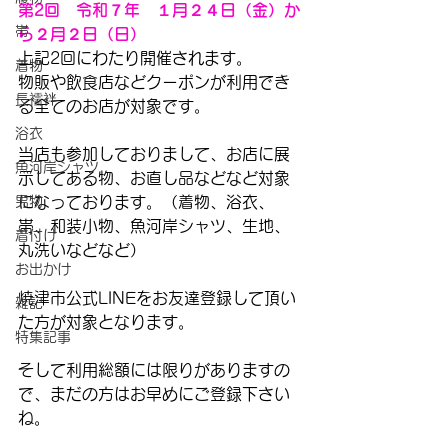
第2回　令和７年　１月２４日（金）か
帯
ら２月２日（日）
上記2回にわたり開催されます。
着物
物販や飲食店などクーポンが利用でき
長襦袢
る全てのお店が対象です。
浴衣
当店も参加しておりまして、お店に展
魚河岸シャツ
示してある物、お直し品などなど対象
男物
になっております。（着物、浴衣、
帯、和装小物、魚河岸シャツ、生地、
着付け
丸洗いなどなど）
お出かけ
焼津市公式LINEをお友達登録して頂い
雑記
た方が対象となります。
特集記事
そして利用総額には限りがありますの
で、まだの方はお早めにご登録下さい
ね。