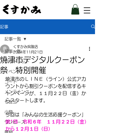
記事
記事一覧
くすかみ呉服店
記事一覧
2024年11月21日
焼津市デジタルクーポン
アウトレット
祭 特別開催
イベント
焼津市のＬＩＮＥ（ライン）公式アカ
コート
ウントから割引クーポンを配信するキ
メンテナンス
ャンペーンが、１１月２２日（金）か
らスタートします。
七五三
小物
今回は「みんなの生活応援クーポン」
第1回　令和６年　１１月２２日（金）
ワンピース
から１２月１日（日）
履物