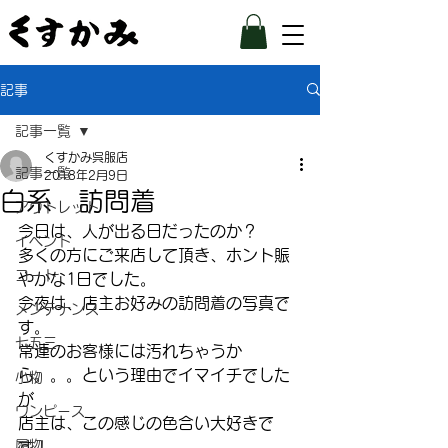
記事
記事一覧
くすかみ呉服店
記事一覧
2018年2月9日
白系 訪問着
アウトレット
今日は、人が出る日だったのか？
イベント
多くの方にご来店して頂き、ホント賑
コート
やかな1日でした。
今夜は、店主お好みの訪問着の写真で
メンテナンス
す。
七五三
常連のお客様には汚れちゃうか
ら。。。という理由でイマイチでした
小物
が
ワンピース
店主は、この感じの色合い大好きで
履物
す！