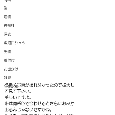
帯
着物
長襦袢
浴衣
魚河岸シャツ
男物
着付け
お出かけ
雑記
うまく写真が撮れなかったので拡大し
特集記事
て見て下さい。
美しいですよ。
帯は同系色で合わせるとさらにお品が
出るんじゃないですかね。