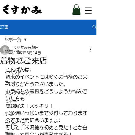
記事
記事一覧
くすかみ呉服店
記事一覧
2017年3月14日
着物でご来店
アウトレット
こんばんは。
イベント
週末のイベントには多くの皆様のご来
コート
店ありがとうございました。
お手持ちの着物をどうしようか悩んで
メンテナンス
いた方も
七五三
問題解決！スッキリ！
（今週いっぱいまで受付しております
小物
のでまだ間に合いますよ）
ワンピース
そして、米沢紬を初めて見た！とか白
履物
鷹織って風合いが素敵すぎる！