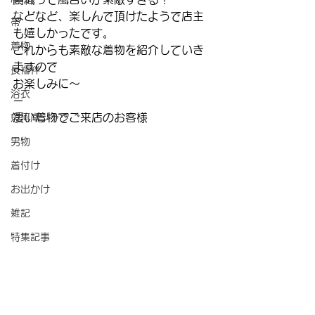
などなど、楽しんで頂けたようで店主
帯
も嬉しかったです。
着物
これからも素敵な着物を紹介していき
ますので
長襦袢
お楽しみに〜
浴衣
ー
凄い着物でご来店のお客様
魚河岸シャツ
男物
着付け
お出かけ
雑記
特集記事