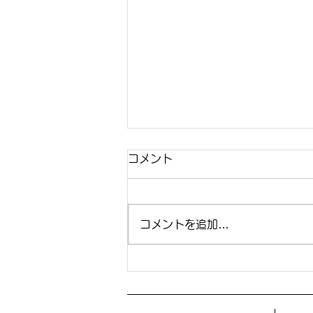
コメント
コメントを追加…
きもの乾燥剤 備長炭配合不
織布使用