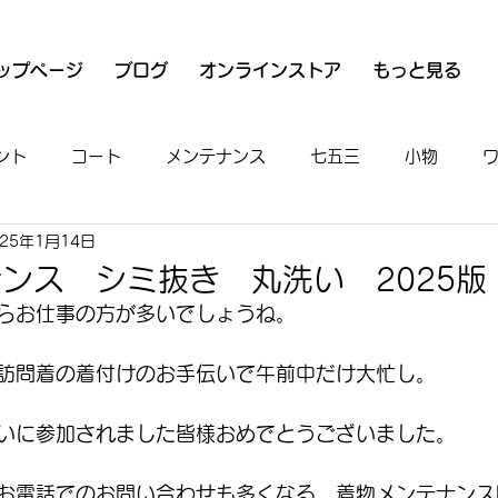
ップページ
ブログ
オンラインストア
もっと見る
ント
コート
メンテナンス
七五三
小物
025年1月14日
衣
魚河岸シャツ
男物
着付け
お出かけ
ンス シミ抜き 丸洗い 2025版
らお仕事の方が多いでしょうね。
訪問着の着付けのお手伝いで午前中だけ大忙し。
いに参加されました皆様おめでとうございました。
お電話でのお問い合わせも多くなる、着物メンテナンス