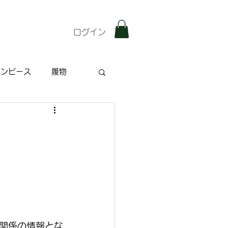
ログイン
ワンピース
履物
雑記
特集記事
関係の情報とな