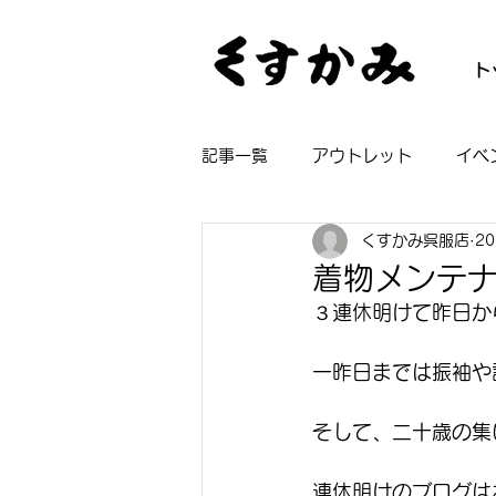
ト
記事一覧
アウトレット
イベ
くすかみ呉服店
2
帯
着物
長襦袢
浴
着物メンテナ
３連休明けて昨日か
一昨日までは振袖や
そして、二十歳の集
連休明けのブログは