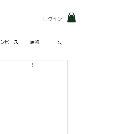
ログイン
ワンピース
履物
雑記
特集記事