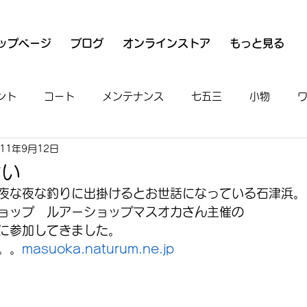
ップページ
ブログ
オンラインストア
もっと見る
ント
コート
メンテナンス
七五三
小物
011年9月12日
衣
魚河岸シャツ
男物
着付け
お出かけ
拾い
夜な夜な釣りに出掛けるとお世話になっている石津浜。
ョップ　ルアーショップマスオカさん主催の
に参加してきました。
。。
masuoka.naturum.ne.jp