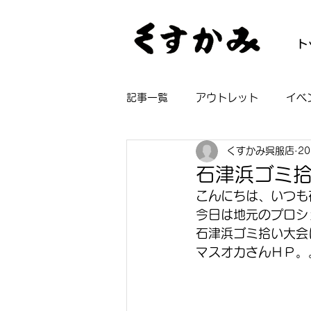
ト
記事一覧
アウトレット
イベ
くすかみ呉服店
2
帯
着物
長襦袢
浴
石津浜ゴミ
こんにちは、いつも
今日は地元のプロシ
石津浜ゴミ拾い大会
マスオカさんＨＰ。