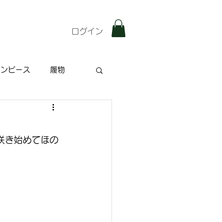
ログイン
ワンピース
履物
雑記
特集記事
咲き始めてほの