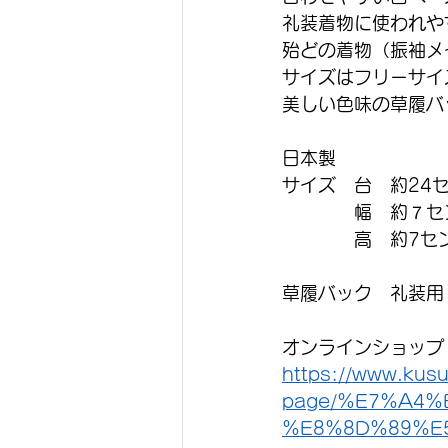
礼装着物に使われや
殆どの着物（振袖メ
サイズはフリーサイ
美しい色味の草履バ
日本製
サイズ　台　約24
　　　　幅　約７セ
　　　　高　約7セ
草履バック　礼装用　
オンラインショップ
https://www.kusu
page/%E7%A4
%E8%8D%89%E