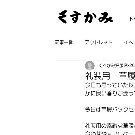
ト
記事一覧
アウトレット
イベ
くすかみ呉服店
2
帯
着物
長襦袢
浴
礼装用 草
今日も思っていた以
かに良い香りが漂っ
今日は草履バックセ
礼装用の素敵な草履
合わせやすい白ベー