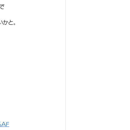
で
いかと。
%AF