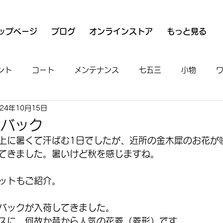
ップページ
ブログ
オンラインストア
もっと見る
ント
コート
メンテナンス
七五三
小物
024年10月15日
衣
魚河岸シャツ
男物
着付け
お出かけ
履バック
上に暑くて汗ばむ1日でしたが、近所の金木犀のお花が
てきました。暑いけど秋を感じますね。
ットもご紹介。
バックが入荷してきました。
スに、何故か昔から人気の花菱（菱形）です。