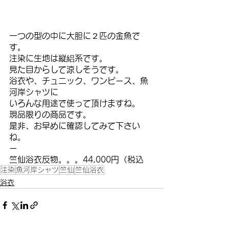
一つの型の中に大胆に２匹の金魚で
す。
注染に生地は縦絽系です。
見た目からして涼しそうです。
浴衣や、チュニック、ワンピース、魚
河岸シャツに
いろんな用途で使って頂けますね。
現品限りの商品です。
是非、お早めに確認してみて下さい
ね。
ー
竺仙浴衣反物。。。44,000円（税込
注染
魚河岸シャツ
竺仙
竺仙浴衣
浴衣