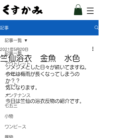
記事
記事一覧
2021年5月20日
記事一覧
竺仙浴衣 金魚 水色
アウトレット
ジメジメとした日々が続いてますね。
今年は梅雨が長くなってしまうの
イベント
か？？
コート
気になります。
ー
メンテナンス
今日は竺仙の浴衣反物の紹介です。
七五三
小物
ワンピース
履物