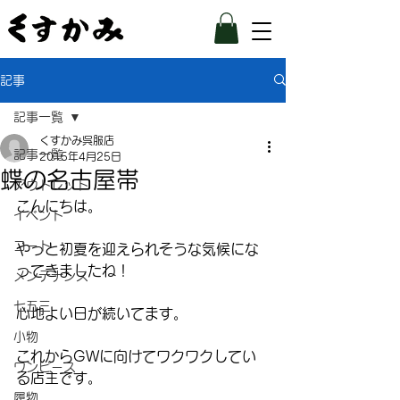
記事
記事一覧
くすかみ呉服店
記事一覧
2015年4月25日
蝶の名古屋帯
アウトレット
こんにちは。
イベント
コート
やっと初夏を迎えられそうな気候にな
ってきましたね！
メンテナンス
七五三
心地よい日が続いてます。
小物
これからGWに向けてワクワクしてい
ワンピース
る店主です。
履物