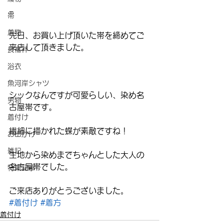
−
帯
着物
先日、お買い上げ頂いた帯を締めてご
来店して頂きました。
長襦袢
浴衣
魚河岸シャツ
シックなんですが可愛らしい、染め名
男物
古屋帯です。
着付け
繊細に描かれた蝶が素敵ですね！
お出かけ
雑記
生地から染めまでちゃんとした大人の
名古屋帯でした。
特集記事
ご来店ありがとうございました。
#着付け
#着方
着付け