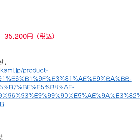
35,200円（税込）
す。
kami.jp/product-
%91%E6%B1%9F%E3%81%AE%E9%BA%BB-
5%B7%BE%E5%B8%AF-
9%96%93%E9%99%90%E5%AE%9A%E3%82
B
紗