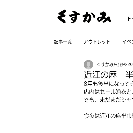
ト
記事一覧
アウトレット
イベ
くすかみ呉服店
2
帯
着物
長襦袢
浴
近江の麻 
8月も後半になって
店内はセール浴衣と
でも、まだまだシャ
今夜は近江の麻半巾