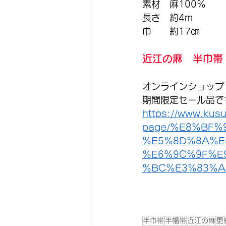
素材　麻100％
長さ　約4m
巾　　約17㎝
近江の麻　半巾帯　
オンラインショップ
期間限定セール品で
https://www.kusu
page/%E8%BF
%E5%8D%8A%E
%E6%9C%9F%E
%BC%E3%83%A
半巾帯
半幅帯
近江の麻
更