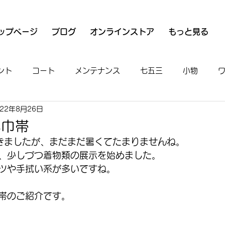
ップページ
ブログ
オンラインストア
もっと見る
ント
コート
メンテナンス
七五三
小物
022年8月26日
衣
魚河岸シャツ
男物
着付け
お出かけ
半巾帯
きましたが、まだまだ暑くてたまりませんね。
、少しづつ着物類の展示を始めました。
ツや手拭い系が多いですね。
帯のご紹介です。