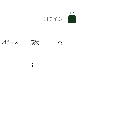
ログイン
ワンピース
履物
雑記
特集記事