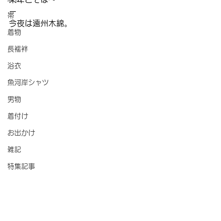
ー
帯
今夜は遠州木綿。
着物
長襦袢
浴衣
魚河岸シャツ
男物
着付け
お出かけ
雑記
特集記事