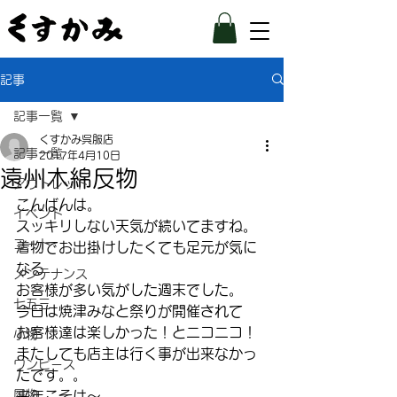
記事
記事一覧
くすかみ呉服店
記事一覧
2017年4月10日
遠州木綿反物
アウトレット
こんばんは。
イベント
スッキリしない天気が続いてますね。
コート
着物でお出掛けしたくても足元が気に
なる
メンテナンス
お客様が多い気がした週末でした。
七五三
今日は焼津みなと祭りが開催されて
お客様達は楽しかった！とニコニコ！
小物
またしても店主は行く事が出来なかっ
ワンピース
たです。。
履物
来年こそは〜