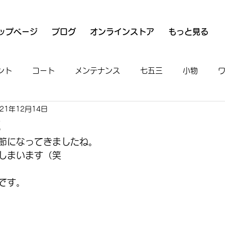
ップページ
ブログ
オンラインストア
もっと見る
ント
コート
メンテナンス
七五三
小物
021年12月14日
衣
魚河岸シャツ
男物
着付け
お出かけ
花
節になってきましたね。
しまいます（笑
です。