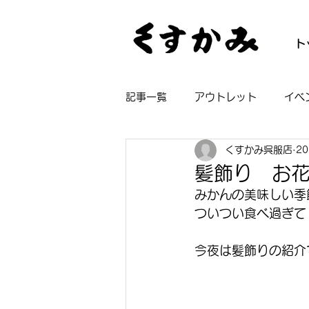
ト
記事一覧
アウトレット
イベ
くすかみ呉服店
2
帯
着物
長襦袢
浴
髪飾り お
みかんの美味しい季
ついつい食べ過ぎて
今夜は髪飾りの紹介