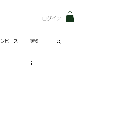
ログイン
ワンピース
履物
雑記
特集記事