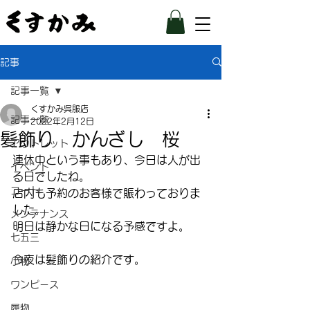
記事
記事一覧
くすかみ呉服店
記事一覧
2022年2月12日
髪飾り かんざし 桜
アウトレット
連休中という事もあり、今日は人が出
イベント
る日でしたね。
コート
店内も予約のお客様で賑わっておりま
した。
メンテナンス
明日は静かな日になる予感ですよ。
七五三
今夜は髪飾りの紹介です。
小物
ワンピース
履物