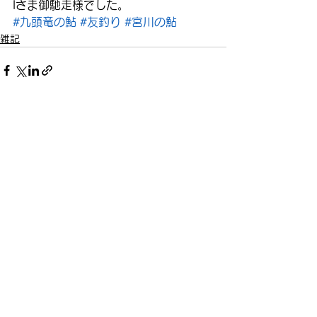
Iさま御馳走様でした。
#九頭竜の鮎
#友釣り
#宮川の鮎
雑記
すべて表示
最新記事