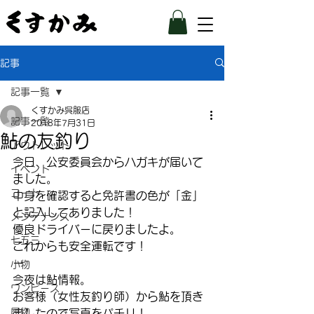
記事
記事一覧
くすかみ呉服店
記事一覧
2018年7月31日
鮎の友釣り
アウトレット
今日、公安委員会からハガキが届いて
イベント
ました。
コート
中身を確認すると免許書の色が「金」
と記入してありました！
メンテナンス
優良ドライバーに戻りましたよ。
七五三
これからも安全運転です！
ー
小物
今夜は鮎情報。
ワンピース
お客様（女性友釣り師）から鮎を頂き
履物
ましたので写真をパチリ！