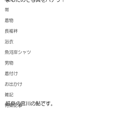
帯
着物
長襦袢
浴衣
魚河岸シャツ
男物
着付け
お出かけ
雑記
岐阜の宮川の鮎です。
特集記事