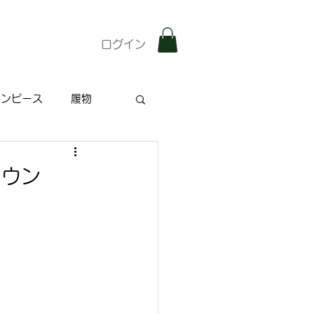
ログイン
ワンピース
履物
雑記
特集記事
ラウン