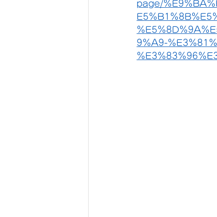
page/%E9%BA
E5%B1%8B%E5
%E5%8D%9A%E
9%A9-%E3%81%
%E3%83%96%E