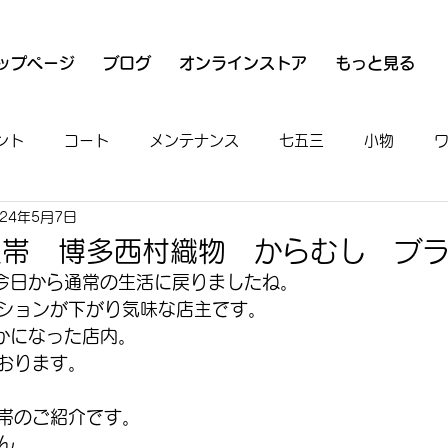
ップページ
ブログ
オンラインストア
もっと見る
ント
コート
メンテナンス
七五三
小物
024年5月7日
衣
魚河岸シャツ
男物
着付け
お出かけ
屋帯 博多西村織物 からむし ブ
今日から通常の生活に戻りましたね。
ションが下がり気味な店主です。
かになった店内。
おります。
帯のご紹介です。
ん。