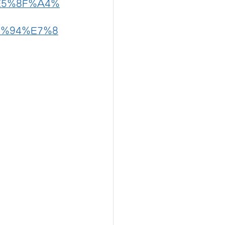
E5%8F%A4%
%94%E7%8