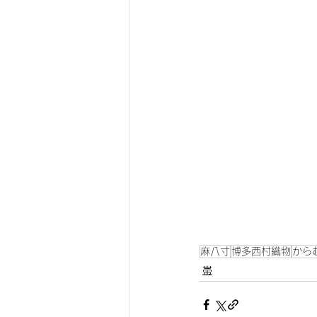
麻八寸
博多西村織物
から
帯