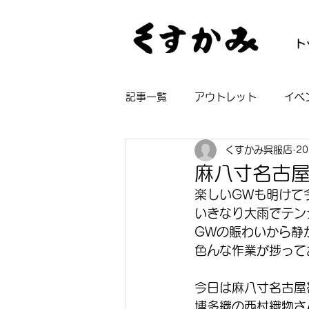
ト
記事一覧
アウトレット
イベ
くすかみ呉服店
2
帯
着物
長襦袢
浴
麻八寸名古
楽しいGWも明けて
いきなり大雨でテン
GWの賑わいから静
色んな作業が捗って
今日は麻八寸名古屋
博多織の西村織物さ