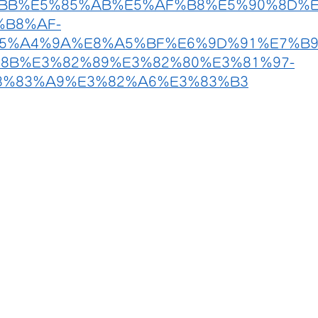
%BB%E5%85%AB%E5%AF%B8%E5%90%8D%
%B8%AF-
5%A4%9A%E8%A5%BF%E6%9D%91%E7%B9
8B%E3%82%89%E3%82%80%E3%81%97-
3%83%A9%E3%82%A6%E3%83%B3