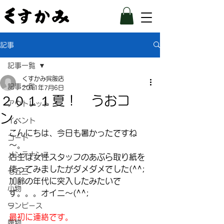
記事
記事一覧
くすかみ呉服店
記事一覧
2011年7月6日
２０１１夏！ うおコ
アウトレット
ン。
イベント
こんにちは、今日も暑かったですね
コート
～。
メンテナンス
店主は女性スタッフのあぶら取り紙を
使ってみましたがダメダメでした(^^;
七五三
加齢の年代に突入したみたいで
小物
す。。。オイニ～(^^;
–
ワンピース
最初に連絡です。
履物