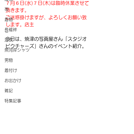
７月６日(水)７日(木)は臨時休業させて
帯
頂きます。
ご迷惑掛けますが、よろしくお願い致
着物
します。店主
長襦袢
–
今日は、焼津の写真屋さん「スタジオ
浴衣
ピクチャーズ」さんのイベント紹介。
魚河岸シャツ
男物
着付け
お出かけ
雑記
特集記事