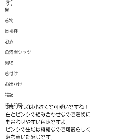
す。
帯
着物
長襦袢
浴衣
魚河岸シャツ
男物
着付け
お出かけ
雑記
特集記事
3歳サイズは小さくて可愛いですね！
白とピンクの組み合わせなので着物に
も合わせやすい色味ですよ。
ピンクの生地は縮緬なので可愛らしく
落ち着いた感じです。