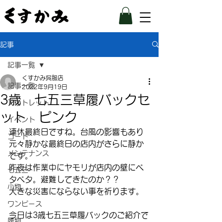
記事
記事一覧
くすかみ呉服店
記事一覧
2022年9月19日
3歳 七五三草履バックセ
アウトレット
ット ピンク
イベント
連休最終日ですね。台風の影響もあり
コート
元々静かな最終日の店内がさらに静か
メンテナンス
です。
昨夜は作業中にヤモリが店内の壁にペ
七五三
タペタ。避難してきたのか？？
小物
大きな災害にならない事を祈ります。
ワンピース
今日は3歳七五三草履バックのご紹介で
履物