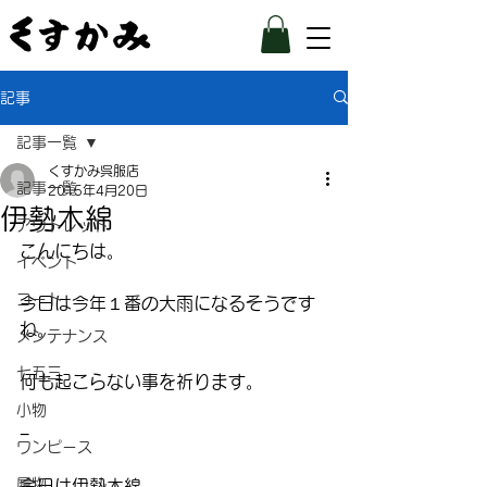
記事
記事一覧
くすかみ呉服店
記事一覧
2015年4月20日
伊勢木綿
アウトレット
こんにちは。
イベント
コート
今日は今年１番の大雨になるそうです
ね。
メンテナンス
七五三
何も起こらない事を祈ります。
小物
−
ワンピース
履物
今日は伊勢木綿。