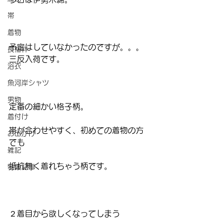
帯
着物
予定はしていなかったのですが。。。
長襦袢
三反入荷です。
浴衣
魚河岸シャツ
男物
定番の細かい格子柄。
着付け
帯が合わせやすく、初めての着物の方
お出かけ
でも
雑記
抵抗無く着れちゃう柄です。
特集記事
２着目から欲しくなってしまう