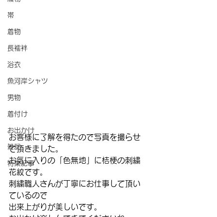
帯
着物
長襦袢
浴衣
魚河岸シャツ
男物
着付け
お出かけ
お客様に了解を得たので写真を撮らせ
雑記
て頂きました。
お気に入りの「色無地」に桔梗の刺繍
特集記事
花紋です。
刺繍職人さんが丁寧にお仕事して頂い
ているので
出来上がりが美しいです。