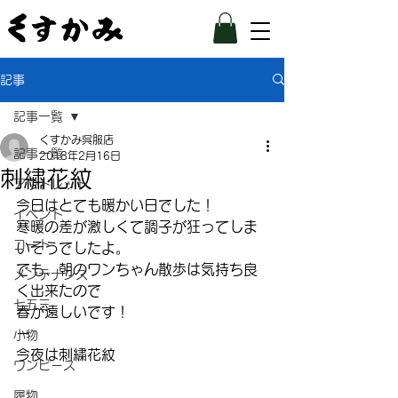
記事
記事一覧
くすかみ呉服店
記事一覧
2018年2月16日
刺繡花紋
アウトレット
今日はとても暖かい日でした！
イベント
寒暖の差が激しくて調子が狂ってしま
コート
いそうでしたよ。
でも、朝のワンちゃん散歩は気持ち良
メンテナンス
く出来たので
七五三
春が遠しいです！
ー
小物
今夜は刺繍花紋
ワンピース
履物