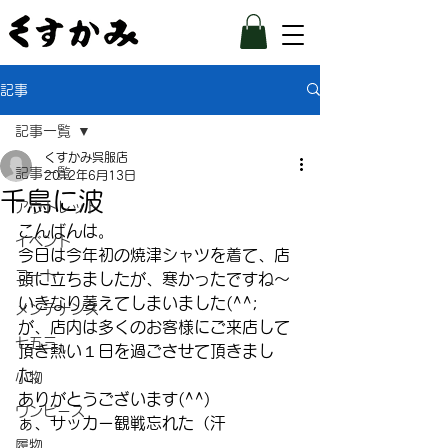
記事
記事一覧
くすかみ呉服店
記事一覧
2012年6月13日
千鳥に波
アウトレット
こんばんは。
イベント
今日は今年初の焼津シャツを着て、店
コート
頭に立ちましたが、寒かったですね～
いきなり萎えてしまいました(^^;
メンテナンス
が、店内は多くのお客様にご来店して
七五三
頂き熱い１日を過ごさせて頂きまし
た。
小物
ありがとうございます(^^)
ワンピース
ぁ、サッカー観戦忘れた（汗
履物
–