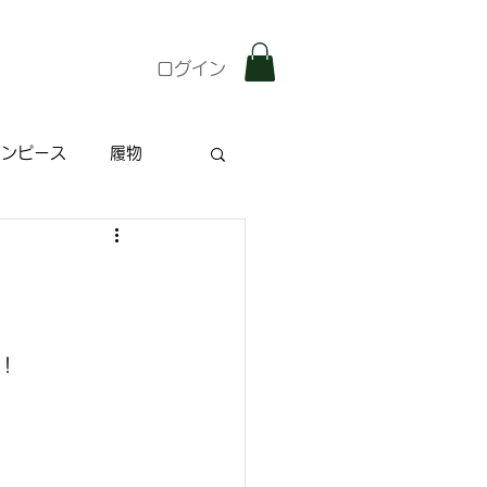
ログイン
ワンピース
履物
雑記
特集記事
！