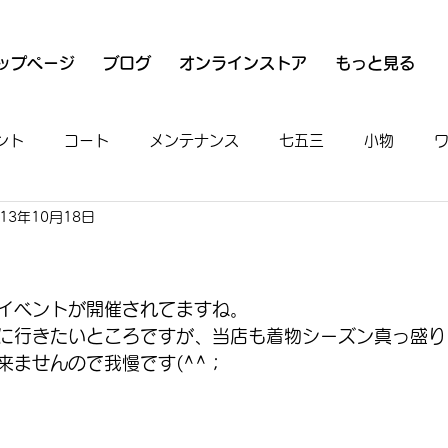
ップページ
ブログ
オンラインストア
もっと見る
ント
コート
メンテナンス
七五三
小物
013年10月18日
衣
魚河岸シャツ
男物
着付け
お出かけ
イベントが開催されてますね。
に行きたいところですが、当店も着物シーズン真っ盛り
来ませんので我慢です(^^；