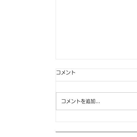
コメント
コメントを追加…
七五三草履とバック 3歳
用 赤