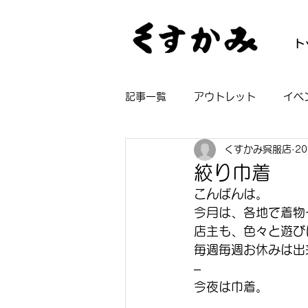
ト
記事一覧
アウトレット
イベ
くすかみ呉服店
2
帯
着物
長襦袢
浴
絞り巾着
こんばんは。
今月は、各地で着物
店主も、色々と遊び
毎週毎週お休みは出
–
今夜は巾着。