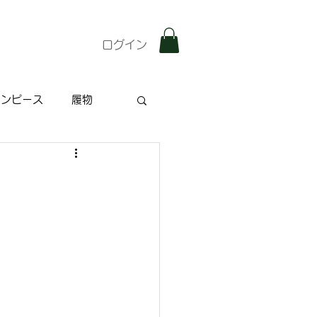
ログイン
ワンピース
履物
雑記
特集記事