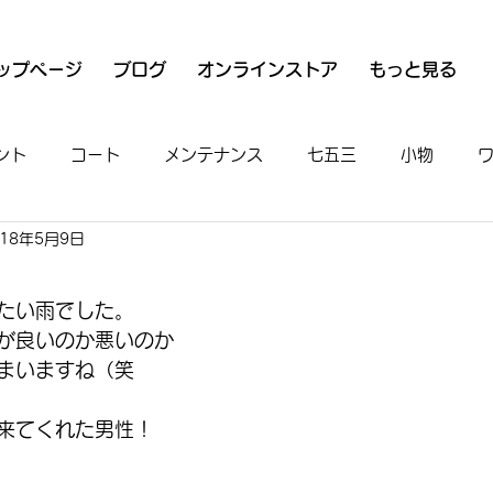
ップページ
ブログ
オンラインストア
もっと見る
ント
コート
メンテナンス
七五三
小物
018年5月9日
衣
魚河岸シャツ
男物
着付け
お出かけ
たい雨でした。
が良いのか悪いのか
まいますね（笑
来てくれた男性！