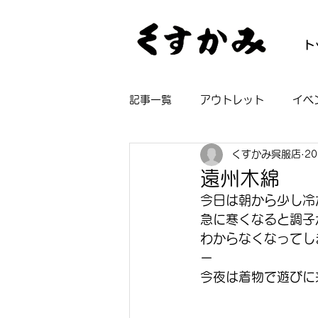
ト
記事一覧
アウトレット
イベ
くすかみ呉服店
2
帯
着物
長襦袢
浴
遠州木綿
今日は朝から少し冷
急に寒くなると調子
わからなくなってし
ー
今夜は着物で遊びに