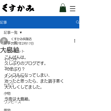
記事
記事一覧
くすかみ呉服店
記事一覧
2017年2月17日
大島紬
アウトレット
こんばんは。
イベント
久しぶりのブログです。
コート
10年ぶり？
インフルになってしまい、
メンテナンス
治ったと思ったら、また調子悪く
七五三
大人しくしてました。
ー
小物
今夜は大島紬。
ワンピース
履物