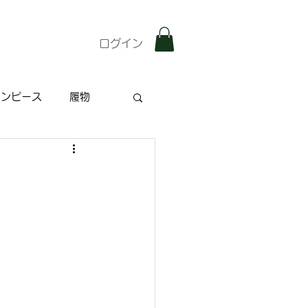
ログイン
ワンピース
履物
雑記
特集記事