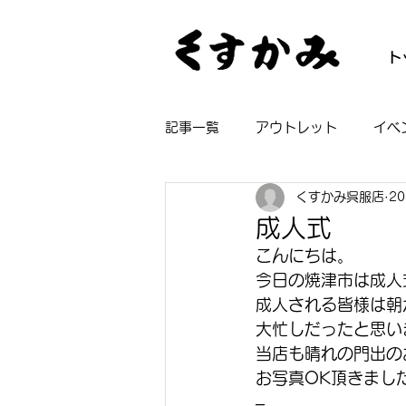
ト
記事一覧
アウトレット
イベ
くすかみ呉服店
2
帯
着物
長襦袢
浴
成人式
こんにちは。
今日の焼津市は成人
成人される皆様は朝
大忙しだったと思い
当店も晴れの門出の
お写真OK頂きまし
–