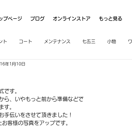
ップページ
ブログ
オンラインストア
もっと見る
ント
コート
メンテナンス
七五三
小物
016年1月10日
衣
魚河岸シャツ
男物
着付け
お出かけ
式です。
から、いやもっと前から準備などで
ます。
お手伝いをさせて頂きました！
たお客様の写真をアップです。